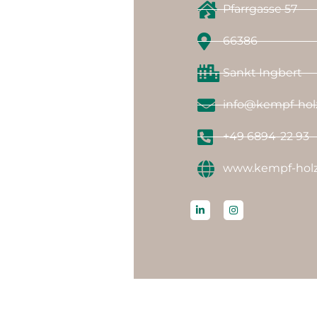
Pfarrgasse 57
66386
Sankt Ingbert
info@kempf-hol
+49 6894-22 93
www.kempf-hol