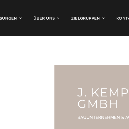
SUNGEN
ÜBER UNS
ZIELGRUPPEN
KONT
J. KEM
GMBH
BAUUNTERNEHMEN & 