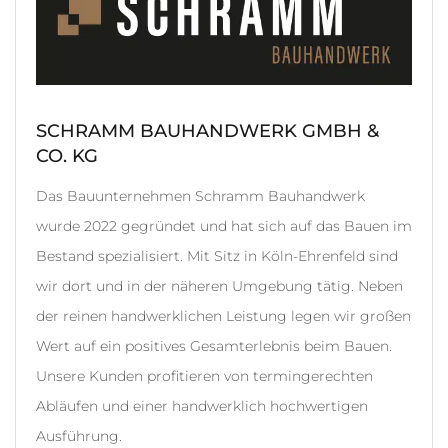
SCHRAMM BAUHANDWERK GMBH &
CO. KG
Das Bauunternehmen Schramm Bauhandwerk
wurde 2022 gegründet und hat sich auf das Bauen im
Bestand spezialisiert. Mit Sitz in Köln-Ehrenfeld sind
wir dort und in der näheren Umgebung tätig. Neben
der reinen handwerklichen Leistung legen wir großen
Wert auf ein positives Gesamterlebnis beim Bauen.
Unsere Kunden profitieren von termingerechten
Abläufen und einer handwerklich hochwertigen
Ausführung.