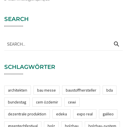
SEARCH
SCHLAGWÖRTER
architekten
bau messe
baustoffhersteller
bda
bundestag
cem özdemir
cewi
dezentrale produktion
edeka
expo real
galileo
greentechfestival
holz
holzbau
holzbau-system