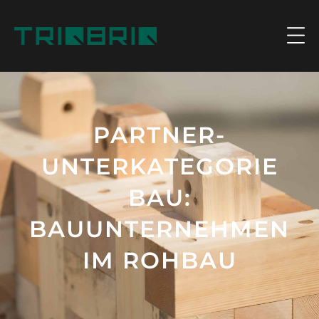
PARTNER-
UNTERKATEGORIE
BAU:
BAUUNTERNEHMEN
IM ROHBAU