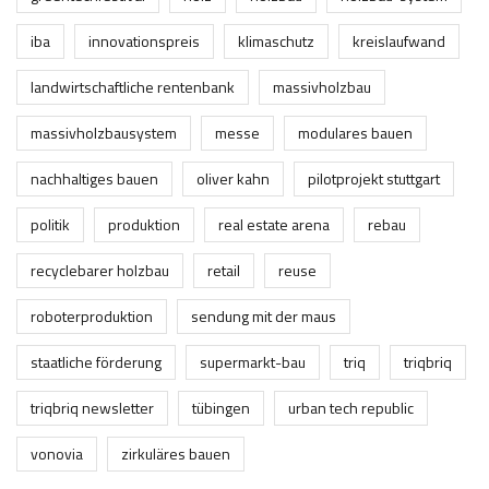
iba
innovationspreis
klimaschutz
kreislaufwand
landwirtschaftliche rentenbank
massivholzbau
massivholzbausystem
messe
modulares bauen
nachhaltiges bauen
oliver kahn
pilotprojekt stuttgart
politik
produktion
real estate arena
rebau
recyclebarer holzbau
retail
reuse
roboterproduktion
sendung mit der maus
staatliche förderung
supermarkt-bau
triq
triqbriq
triqbriq newsletter
tübingen
urban tech republic
vonovia
zirkuläres bauen