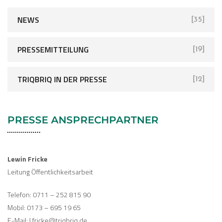
NEWS
[35]
PRESSEMITTEILUNG
[19]
TRIQBRIQ IN DER PRESSE
[12]
PRESSE ANSPRECHPARTNER
Lewin Fricke
Leitung Öffentlichkeitsarbeit
Telefon: 0711 – 252 815 90
Mobil: 0173 – 695 19 65
E-Mail: l.fricke@triqbriq.de