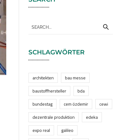
SCHLAGWÖRTER
architekten
bau messe
baustoffhersteller
bda
bundestag
cem özdemir
cewi
dezentrale produktion
edeka
expo real
galileo