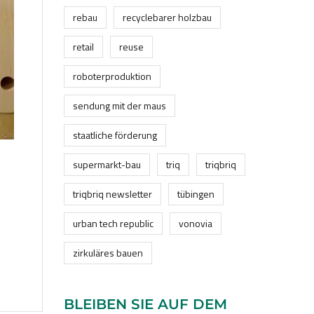
rebau
recyclebarer holzbau
retail
reuse
roboterproduktion
sendung mit der maus
staatliche förderung
supermarkt-bau
triq
triqbriq
triqbriq newsletter
tübingen
urban tech republic
vonovia
zirkuläres bauen
BLEIBEN SIE AUF DEM