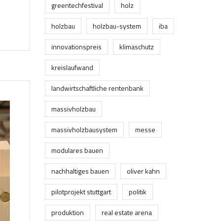
greentechfestival
holz
holzbau
holzbau-system
iba
innovationspreis
klimaschutz
kreislaufwand
landwirtschaftliche rentenbank
massivholzbau
massivholzbausystem
messe
modulares bauen
nachhaltiges bauen
oliver kahn
pilotprojekt stuttgart
politik
produktion
real estate arena