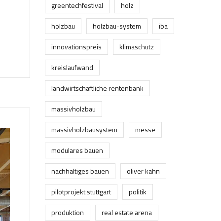
greentechfestival
holz
holzbau
holzbau-system
iba
innovationspreis
klimaschutz
kreislaufwand
landwirtschaftliche rentenbank
massivholzbau
massivholzbausystem
messe
modulares bauen
nachhaltiges bauen
oliver kahn
pilotprojekt stuttgart
politik
produktion
real estate arena