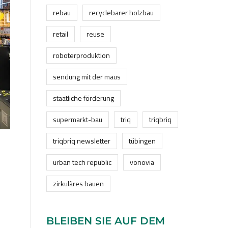
rebau
recyclebarer holzbau
retail
reuse
roboterproduktion
sendung mit der maus
staatliche förderung
supermarkt-bau
triq
triqbriq
triqbriq newsletter
tübingen
urban tech republic
vonovia
zirkuläres bauen
BLEIBEN SIE AUF DEM