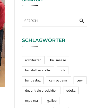
SCHLAGWÖRTER
architekten
bau messe
baustoffhersteller
bda
bundestag
cem özdemir
cewi
dezentrale produktion
edeka
expo real
galileo