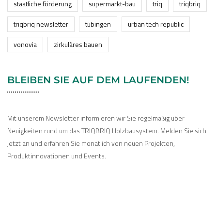
staatliche förderung
supermarkt-bau
triq
triqbriq
triqbriq newsletter
tübingen
urban tech republic
vonovia
zirkuläres bauen
BLEIBEN SIE AUF DEM LAUFENDEN!
Mit unserem Newsletter informieren wir Sie regelmäßig über
Neuigkeiten rund um das TRIQBRIQ Holzbausystem. Melden Sie sich
jetzt an und erfahren Sie monatlich von neuen Projekten,
Produktinnovationen und Events.