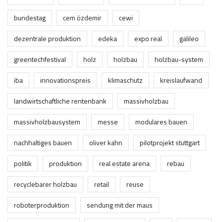
bundestag
cem özdemir
cewi
dezentrale produktion
edeka
expo real
galileo
greentechfestival
holz
holzbau
holzbau-system
iba
innovationspreis
klimaschutz
kreislaufwand
landwirtschaftliche rentenbank
massivholzbau
massivholzbausystem
messe
modulares bauen
nachhaltiges bauen
oliver kahn
pilotprojekt stuttgart
politik
produktion
real estate arena
rebau
recyclebarer holzbau
retail
reuse
roboterproduktion
sendung mit der maus