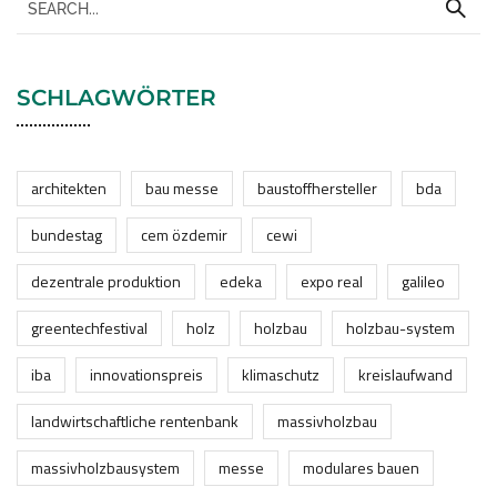
SCHLAGWÖRTER
architekten
bau messe
baustoffhersteller
bda
bundestag
cem özdemir
cewi
dezentrale produktion
edeka
expo real
galileo
greentechfestival
holz
holzbau
holzbau-system
iba
innovationspreis
klimaschutz
kreislaufwand
landwirtschaftliche rentenbank
massivholzbau
massivholzbausystem
messe
modulares bauen