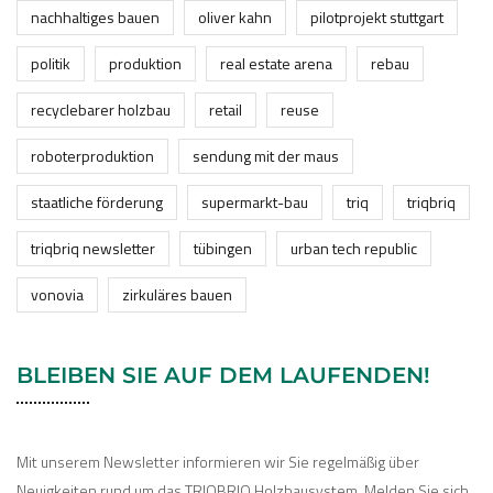
nachhaltiges bauen
oliver kahn
pilotprojekt stuttgart
politik
produktion
real estate arena
rebau
recyclebarer holzbau
retail
reuse
roboterproduktion
sendung mit der maus
staatliche förderung
supermarkt-bau
triq
triqbriq
triqbriq newsletter
tübingen
urban tech republic
vonovia
zirkuläres bauen
BLEIBEN SIE AUF DEM LAUFENDEN!
Mit unserem Newsletter informieren wir Sie regelmäßig über
Neuigkeiten rund um das TRIQBRIQ Holzbausystem. Melden Sie sich