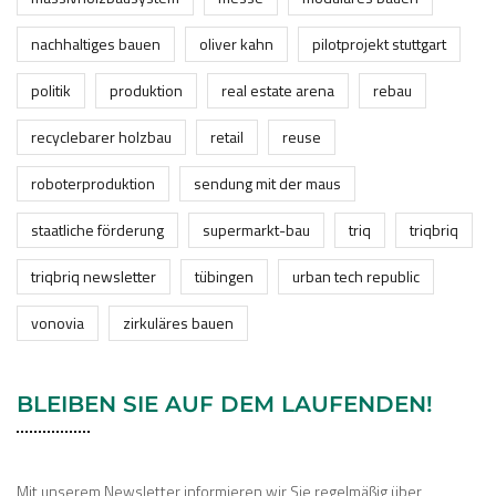
nachhaltiges bauen
oliver kahn
pilotprojekt stuttgart
politik
produktion
real estate arena
rebau
recyclebarer holzbau
retail
reuse
roboterproduktion
sendung mit der maus
staatliche förderung
supermarkt-bau
triq
triqbriq
triqbriq newsletter
tübingen
urban tech republic
vonovia
zirkuläres bauen
BLEIBEN SIE AUF DEM LAUFENDEN!
Mit unserem Newsletter informieren wir Sie regelmäßig über