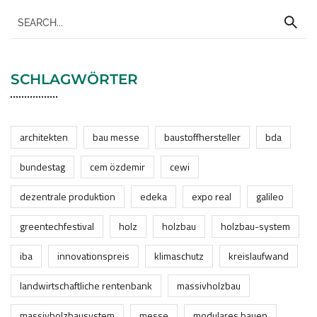
SCHLAGWÖRTER
architekten
bau messe
baustoffhersteller
bda
bundestag
cem özdemir
cewi
dezentrale produktion
edeka
expo real
galileo
greentechfestival
holz
holzbau
holzbau-system
iba
innovationspreis
klimaschutz
kreislaufwand
landwirtschaftliche rentenbank
massivholzbau
massivholzbausystem
messe
modulares bauen