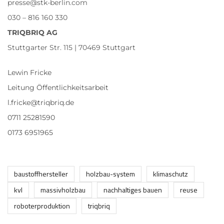
presse@stk-berlin.com
030 – 816 160 330
TRIQBRIQ AG
Stuttgarter Str. 115 | 70469 Stuttgart
Lewin Fricke
Leitung Öffentlichkeitsarbeit
l.fricke@triqbriq.de
0711 25281590
0173 6951965
baustoffhersteller
holzbau-system
klimaschutz
kvl
massivholzbau
nachhaltiges bauen
reuse
roboterproduktion
triqbriq