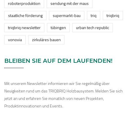
roboterproduktion
sendung mit der maus
staatliche förderung
supermarkt-bau
triq
triqbriq
triqbriq newsletter
tübingen
urban tech republic
vonovia
zirkuläres bauen
BLEIBEN SIE AUF DEM LAUFENDEN!
Mit unserem Newsletter informieren wir Sie regelmäßig über
Neuigkeiten rund um das TRIQBRIQ Holzbausystem. Melden Sie sich
jetzt an und erfahren Sie monatlich von neuen Projekten,
Produktinnovationen und Events.