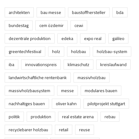
architekten
bau messe
baustoffhersteller
bda
bundestag
cem özdemir
cewi
dezentrale produktion
edeka
expo real
galileo
greentechfestival
holz
holzbau
holzbau-system
iba
innovationspreis
klimaschutz
kreislaufwand
landwirtschaftliche rentenbank
massivholzbau
massivholzbausystem
messe
modulares bauen
nachhaltiges bauen
oliver kahn
pilotprojekt stuttgart
politik
produktion
real estate arena
rebau
recyclebarer holzbau
retail
reuse