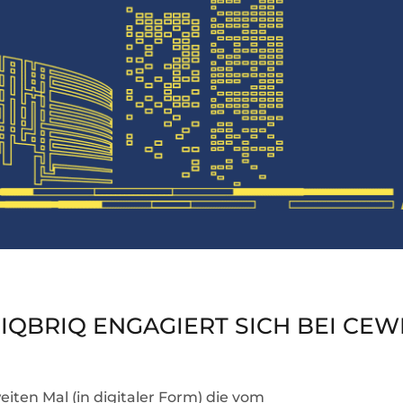
IQBRIQ ENGAGIERT SICH BEI CEWI
eiten Mal (in digitaler Form) die vom