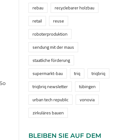
rebau
recyclebarer holzbau
retail
reuse
roboterproduktion
sendung mit der maus
staatliche förderung
supermarkt-bau
triq
triqbriq
 So
triqbriq newsletter
tübingen
urban tech republic
vonovia
zirkuläres bauen
BLEIBEN SIE AUF DEM