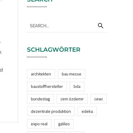
r
SCHLAGWÖRTER
n
rd
architekten
bau messe
baustoffhersteller
bda
bundestag
cem özdemir
cewi
dezentrale produktion
edeka
expo real
galileo