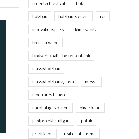
greentechfestival
holz
holzbau
holzbau-system
iba
innovationspreis
klimaschutz
kreislaufwand
landwirtschaftliche rentenbank
massivholzbau
massivholzbausystem
messe
modulares bauen
nachhaltiges bauen
oliver kahn
pilotprojekt stuttgart
politik
produktion
real estate arena